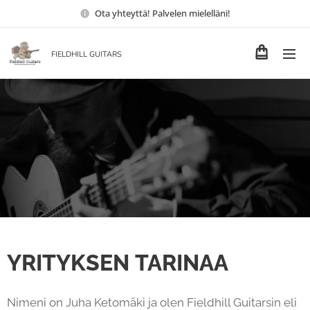
Ota yhteyttä! Palvelen mielelläni!
FIELDHILL GUITARS
YRITYKSEN TARINAA
Nimeni on Juha Ketomäki ja olen Fieldhill Guitarsin eli