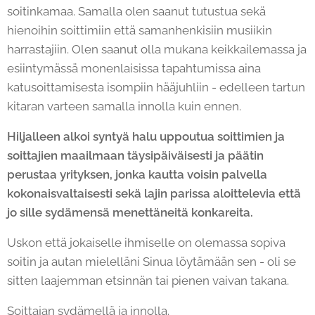
soitinkamaa. Samalla olen saanut tutustua sekä
hienoihin soittimiin että samanhenkisiin musiikin
harrastajiin. Olen saanut olla mukana keikkailemassa ja
esiintymässä monenlaisissa tapahtumissa aina
katusoittamisesta isompiin hääjuhliin - edelleen tartun
kitaran varteen samalla innolla kuin ennen.
Hiljalleen alkoi syntyä halu uppoutua soittimien ja
soittajien maailmaan täysipäiväisesti ja päätin
perustaa yrityksen, jonka kautta voisin palvella
kokonaisvaltaisesti sekä lajin parissa aloittelevia että
jo sille sydämensä menettäneitä konkareita.
Uskon että jokaiselle ihmiselle on olemassa sopiva
soitin ja autan mielelläni Sinua löytämään sen - oli se
sitten laajemman etsinnän tai pienen vaivan takana.
Soittajan sydämellä ja innolla.