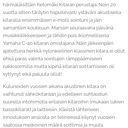
härmäläisittäin Ketomäki Kitaran perustaja. Noin 20
vuotta sitten täräytin hapuilevasti ystäväni akustisella
kitaralla ensimmäisen e-molli sointuni ja jäin
samantien koukkuun. Marssin seuraavana päivänä
musiikkiliikkeeseen ja lähdin pois ikionnellisena
Yamaha C-40 kitaran omistajana. Näin jälkeenpäin
ajateltuna herkkä nylonkielinen klassinen kitara ei ollut
ehkä paras valinta sointujen rämppäämiseen
nakkisormilla mutta kipinä kitaran soittamiseen oli
syttynyt eikä paluuta ollut!
Kuluneiden vuosien aikana akustinen kitara on
vaihtunut sähkökitaraan ja edelleen suhtaudun
suurella intohimolla erilaisiin kitaroihin (mukaan lukien
bassokitarat) ja laitteisiin. Käsistä lähteneen
innostuksen ansiosta on telineessä käynyt vuosien
saatossa melkoinen määrä soittimia ja muuta