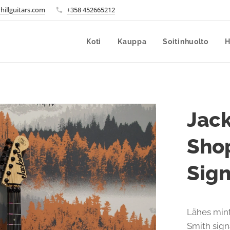
hillguitars.com
+358 452665212
Koti
Kauppa
Soitinhuolto
H
Jac
Shop
Sig
Lähes min
Smith sign