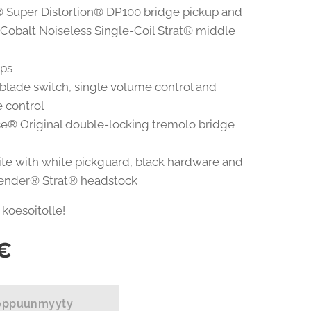
 Super Distortion® DP100 bridge pickup and
obalt Noiseless Single-Coil Strat® middle
ups
blade switch, single volume control and
e control
e® Original double-locking tremolo bridge
e with white pickguard, black hardware and
Fender® Strat® headstock
 koesoitolle!
€
oppuunmyyty