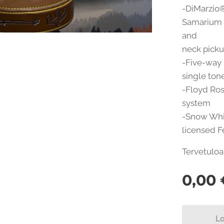
-DiMarzio®
Samarium C
and
neck pick
-Five-way 
single ton
-Floyd Ros
system
-Snow Whit
licensed 
Tervetuloa
0,00
L