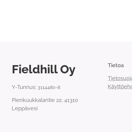
Fieldhill Oy
Tietoa
Tietosuoj
Käyttöeh
Y-Tunnus:
3114480-8
Pienkuukkalantie 22, 41310
Leppävesi