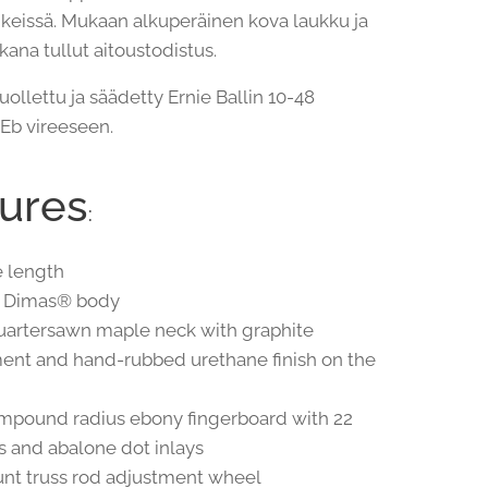
enkeissä. Mukaan alkuperäinen kova laukku ja
kana tullut aitoustodistus.
uollettu ja säädetty Ernie Ballin 10-48
e Eb vireeseen.
ures
:
e length
n Dimas® body
uartersawn maple neck with graphite
ent and hand-rubbed urethane finish on the
ompound radius ebony fingerboard with 22
s and abalone dot inlays
nt truss rod adjustment wheel