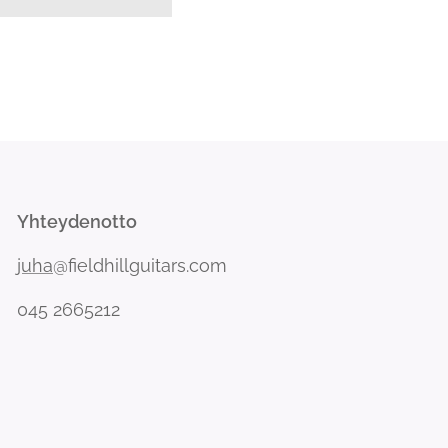
Yhteydenotto
juha
@fieldhillguitars.com
045 2665212