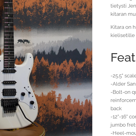
tietysti J
kitaran mu
Kitara on h
kielisetill
Feat
-25.5" scal
-Alder Sa
-Bolt-on q
reinforcem
back
-12"-16" c
jumbo fret
-Heel-mou