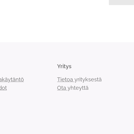
Yritys
akäytäntö
Tietoa
yrityksestä
dot
Ota
yhteyttä