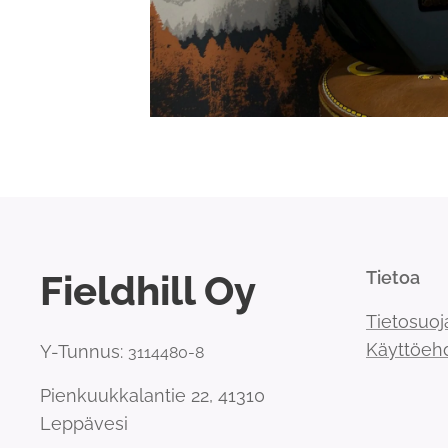
Fieldhill Oy
Tietoa
Tietosuoj
Käyttöeh
Y-Tunnus:
3114480-8
Pienkuukkalantie 22, 41310
Leppävesi