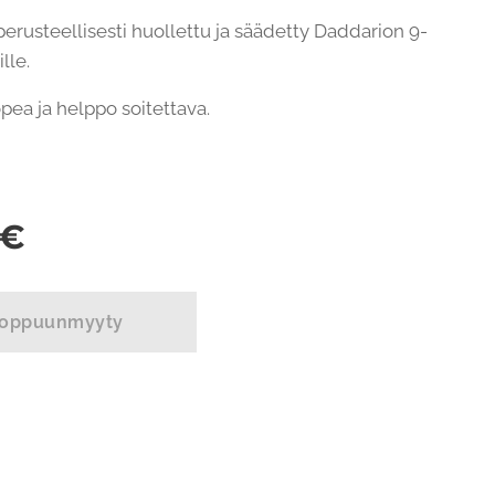
perusteellisesti huollettu ja säädetty Daddarion 9-
ille.
opea ja helppo soitettava.
€
oppuunmyyty