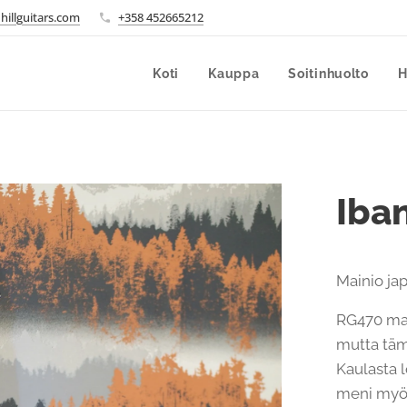
hillguitars.com
+358 452665212
Koti
Kauppa
Soitinhuolto
H
Iba
Mainio jap
RG470 mal
mutta täm
Kaulasta 
meni myös