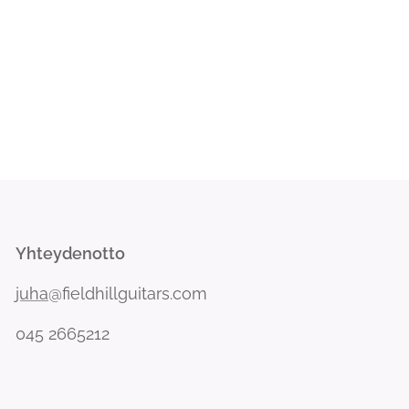
Yhteydenotto
juha
@fieldhillguitars.com
045 2665212