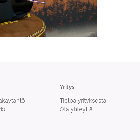
Yritys
akäytäntö
Tietoa
yrityksestä
dot
Ota
yhteyttä