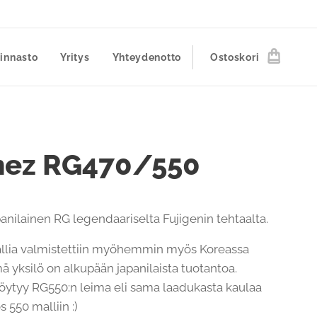
innasto
Yritys
Yhteydenotto
Ostoskori
nez RG470/550
anilainen RG legendaariselta Fujigenin tehtaalta.
lia valmistettiin myöhemmin myös Koreassa
ä yksilö on alkupään japanilaista tuotantoa.
löytyy RG550:n leima eli sama laadukasta kaulaa
 550 malliin :)