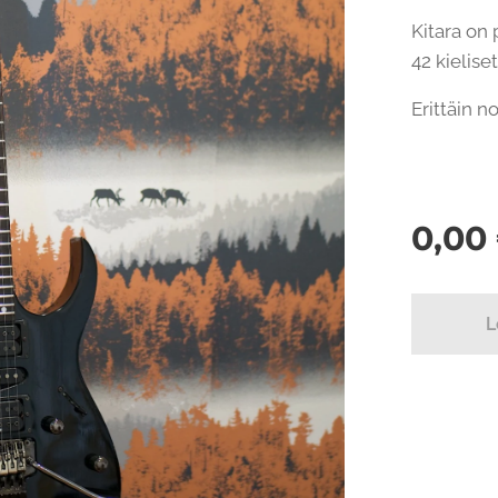
Kitara on 
42 kieliset
Erittäin n
0,00
L