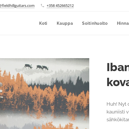
fieldhillguitars.com
+358 452665212
Koti
Kauppa
Soitinhuolto
Hinna
Iba
kov
Huh! Nyt o
kauniisti
sähkökitar