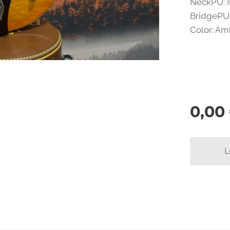
NeckPU: I
BridgePU:
Color: Am
0,00
L