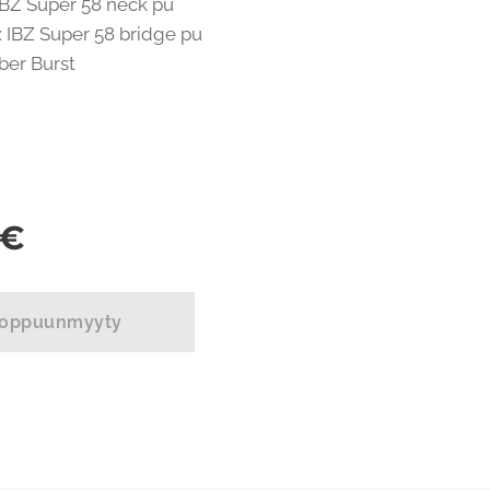
BZ Super 58 neck pu
 IBZ Super 58 bridge pu
ber Burst
€
oppuunmyyty