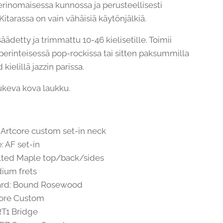
 erinomaisessa kunnossa ja perusteellisesti
 Kitarassa on vain vähäisiä käytönjälkiä.
säädetty ja trimmattu 10-46 kielisetille. Toimii
 perinteisessä pop-rockissa tai sitten paksummilla
 kielillä jazzin parissa.
keva kova laukku.
 Artcore custom set-in neck
: AF set-in
lted Maple top/back/sides
dium frets
ard: Bound Rosewood
tcore Custom
RT1 Bridge