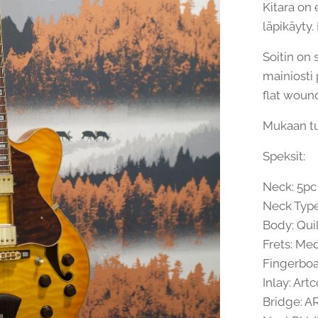
Kitara on
läpikäyty.
Soitin on 
mainiosti
flat wound
Mukaan tu
Speksit:
Neck: 5pc
Neck Type
Body: Qui
Frets: Me
Fingerbo
Inlay: Ar
Bridge: A