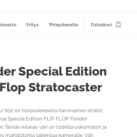
innasto
Yritys
Yhteydenotto
Ostoskori
er Special Edition
 Flop Stratocaster
u! Nyt on toooodeeeella harvinainen strato!
04 Special Edition FLIP FLOP Fender
er. Tämän kitaran väri on todella uskomaton ja
hes mahdotonta tallentaa kameralle. Väri