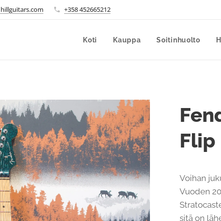
hillguitars.com
+358 452665212
Koti
Kauppa
Soitinhuolto
H
Fend
Flip
Voihan juk
Vuoden 20
Stratocast
sitä on lä