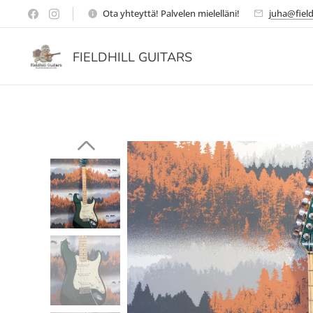
Ota yhteyttä! Palvelen mielelläni!
juha@field
FIELDHILL GUITARS