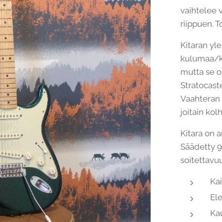
vaihtelee v
riippuen. T
Kitaran yl
kulumaa/kä
mutta se o
Stratocaster
Vaahteran 
joitain kol
Kitara on a
Säädetty 9
soitettavuu
Kai
Ele
Kau