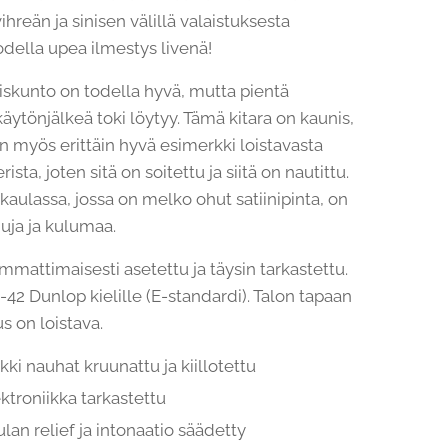
ihreän ja sinisen välillä valaistuksesta
odella upea ilmestys livenä!
eiskunto on todella hyvä, mutta pientä
ytönjälkeä toki löytyy. Tämä kitara on kaunis,
n myös erittäin hyvä esimerkki loistavasta
ista, joten sitä on soitettu ja siitä on nautittu.
kaulassa, jossa on melko ohut satiinipinta, on
huja ja kulumaa.
mmattimaisesti asetettu ja täysin tarkastettu.
-42 Dunlop kielille (E-standardi). Talon tapaan
s on loistava.
kki nauhat kruunattu ja kiillotettu
ktroniikka tarkastettu
lan relief ja intonaatio säädetty