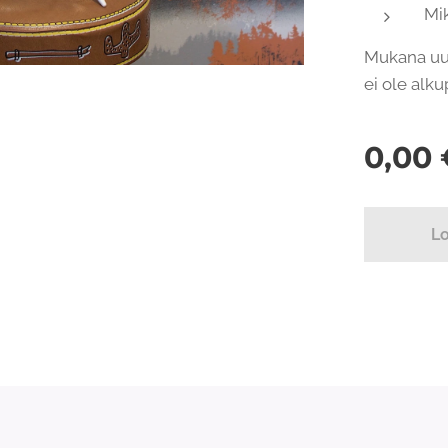
Mik
Mukana uus
ei ole alku
0,00
L