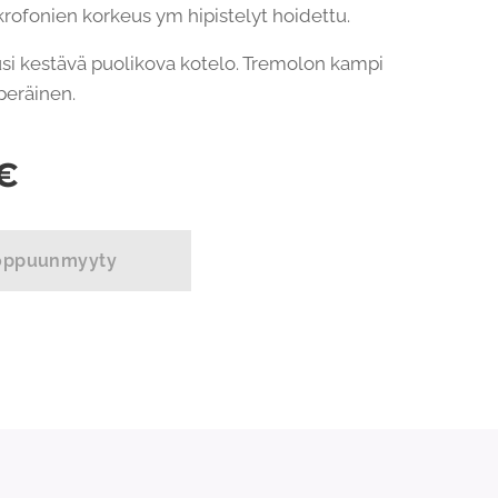
rofonien korkeus ym hipistelyt hoidettu.
i kestävä puolikova kotelo. Tremolon kampi
peräinen.
€
oppuunmyyty