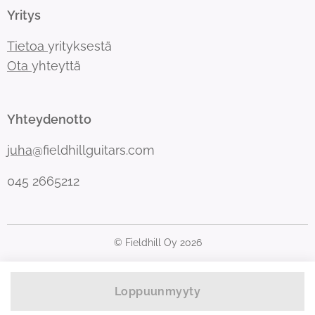
Yritys
Tietoa
yrityksestä
Ota
yhteyttä
Yhteydenotto
juha
@fieldhillguitars.com
045 2665212
© Fieldhill Oy 2026
Loppuunmyyty