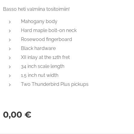
Basso heti valmiina tositoimiin!
Mahogany body
Hard maple bolt-on neck
Rosewood fingerboard
Black hardware
XII inlay at the 12th fret
34 inch scale length
1.5 inch nut width
Two Thunderbird Plus pickups
0,00
€