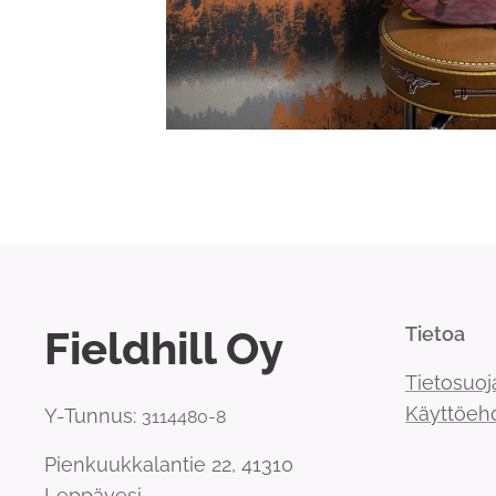
Fieldhill Oy
Tietoa
Tietosuoj
Käyttöeh
Y-Tunnus:
3114480-8
Pienkuukkalantie 22, 41310
Leppävesi