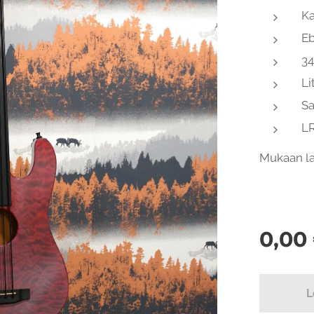
Ka
Eb
34
Li
Sa
LR
Mukaan la
0,00
L