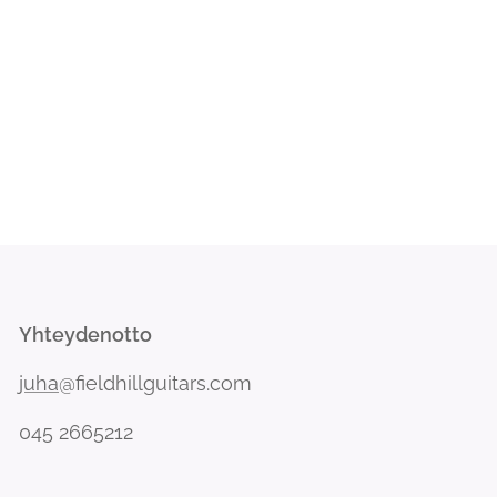
Yhteydenotto
juha
@fieldhillguitars.com
045 2665212