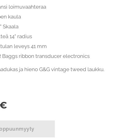
nsi loimuvaahteraa
en kaula
" Skaala
tteä 14" radius
tulan leveys 41 mm
 Baggs ribbon transducer electronics
adukas ja hieno G&G vintage tweed laukku.
€
oppuunmyyty