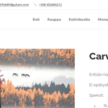
fieldhillguitars.com
+358 452665212
Koti
Kauppa
Soitinhuolto
Hinna
Car
Erittäin 
Ei epäilys
Speksit:
Ru