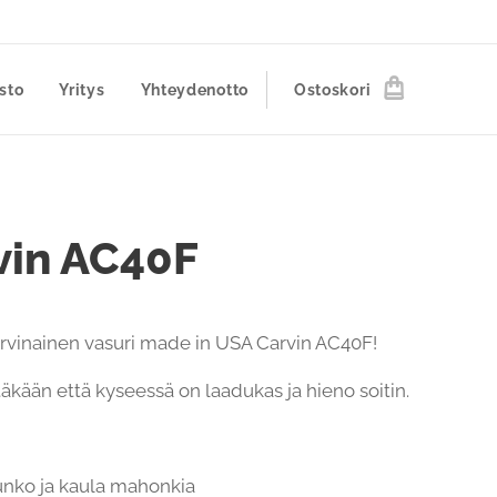
sto
Yritys
Yhteydenotto
Ostoskori
vin AC40F
harvinainen vasuri made in USA Carvin AC40F!
täkään että kyseessä on laadukas ja hieno soitin.
nko ja kaula mahonkia