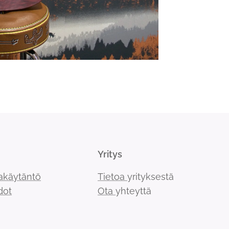
Yritys
akäytäntö
Tietoa
yrityksestä
dot
Ota
yhteyttä